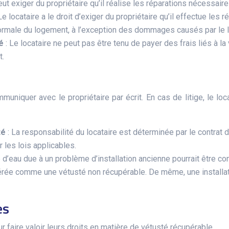
eut exiger du propriétaire qu’il réalise les réparations nécessair
 Le locataire a le droit d’exiger du propriétaire qu’il effectue le
normale du logement, à l’exception des dommages causés par le l
té
: Le locataire ne peut pas être tenu de payer des frais liés à l
t.
niquer avec le propriétaire par écrit. En cas de litige, le loc
sté
: La responsabilité du locataire est déterminée par le contrat de
 les lois applicables.
te d’eau due à un problème d’installation ancienne pourrait être 
rée comme une vétusté non récupérable. De même, une installati
es
 faire valoir leurs droits en matière de vétusté récupérable.