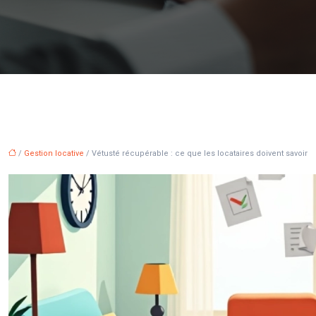
/
Gestion locative
/ Vétusté récupérable : ce que les locataires doivent savoir