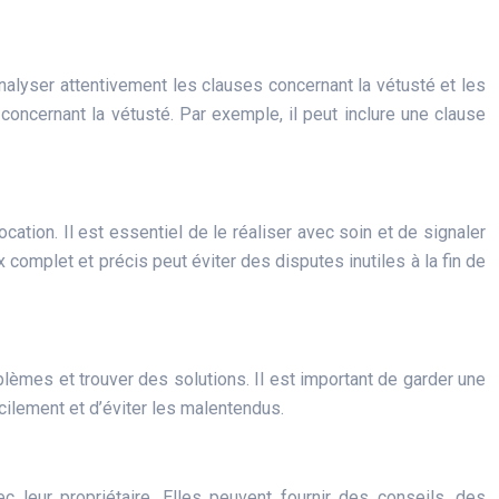
 analyser attentivement les clauses concernant la vétusté et les
 concernant la vétusté. Par exemple, il peut inclure une clause
cation. Il est essentiel de le réaliser avec soin et de signaler
x complet et précis peut éviter des disputes inutiles à la fin de
oblèmes et trouver des solutions. Il est important de garder une
cilement et d’éviter les malentendus.
ec leur propriétaire. Elles peuvent fournir des conseils, des