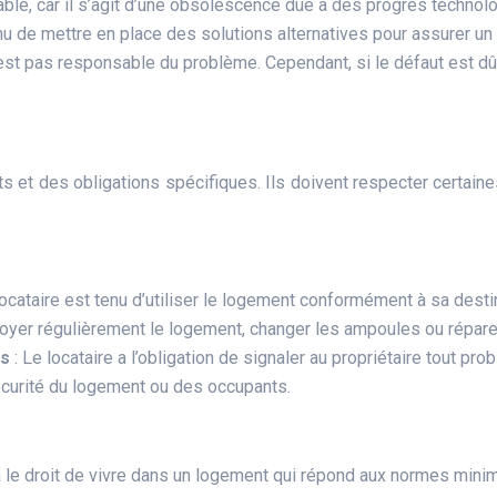
able, car il s’agit d’une obsolescence due à des progrès technol
nu de mettre en place des solutions alternatives pour assurer un
n’est pas responsable du problème. Cependant, si le défaut est dû 
ts et des obligations spécifiques. Ils doivent respecter certain
locataire est tenu d’utiliser le logement conformément à sa destin
toyer régulièrement le logement, changer les ampoules ou répare
es
: Le locataire a l’obligation de signaler au propriétaire tout pr
écurité du logement ou des occupants.
 a le droit de vivre dans un logement qui répond aux normes minima